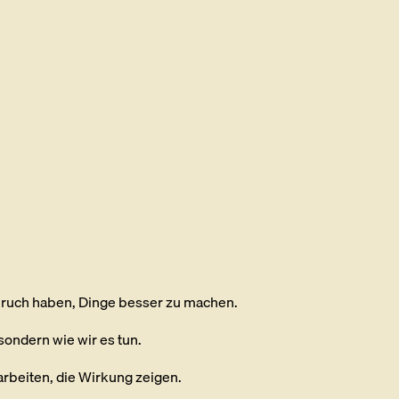
spruch haben, Dinge besser zu machen.
 sondern wie wir es tun.
rbeiten, die Wirkung zeigen.