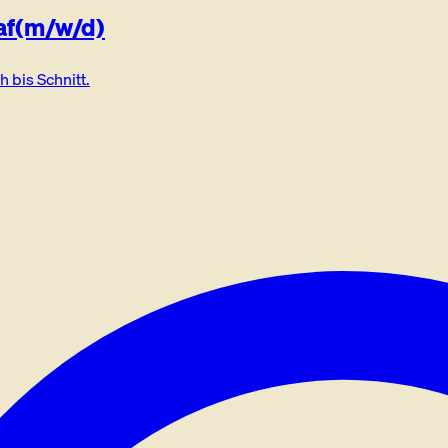
af
(m/w/d)
 bis Schnitt.